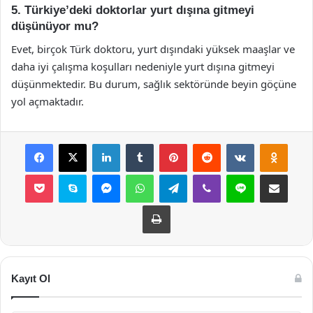
5. Türkiye’deki doktorlar yurt dışına gitmeyi
düşünüyor mu?
Evet, birçok Türk doktoru, yurt dışındaki yüksek maaşlar ve
daha iyi çalışma koşulları nedeniyle yurt dışına gitmeyi
düşünmektedir. Bu durum, sağlık sektöründe beyin göçüne
yol açmaktadır.
Facebook
X
LinkedIn
Tumblr
Pinterest
Reddit
VKontakte
Odnok
Pocket
Skype
Messenger
WhatsApp
Telegram
Viber
Line
E-Posta ile payla
Yazdır
Kayıt Ol