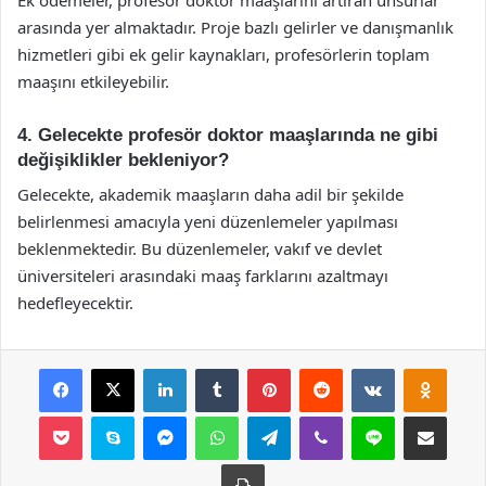
arasında yer almaktadır. Proje bazlı gelirler ve danışmanlık
hizmetleri gibi ek gelir kaynakları, profesörlerin toplam
maaşını etkileyebilir.
4. Gelecekte profesör doktor maaşlarında ne gibi
değişiklikler bekleniyor?
Gelecekte, akademik maaşların daha adil bir şekilde
belirlenmesi amacıyla yeni düzenlemeler yapılması
beklenmektedir. Bu düzenlemeler, vakıf ve devlet
üniversiteleri arasındaki maaş farklarını azaltmayı
hedefleyecektir.
Facebook
X
LinkedIn
Tumblr
Pinterest
Reddit
VKontakte
Odnok
Pocket
Skype
Messenger
WhatsApp
Telegram
Viber
Line
E-Posta ile payla
Yazdır