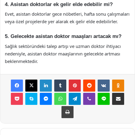
4. Asistan doktorlar ek gelir elde edebilir mi?
Evet, asistan doktorlar gece nöbetleri, hafta sonu çalışmaları
veya özel projelerde yer alarak ek gelir elde edebilirler.
5. Gelecekte asistan doktor maaşları artacak mı?
Sağlık sektöründeki talep artışı ve uzman doktor ihtiyacı
nedeniyle, asistan doktor maaşlarının gelecekte artması
beklenmektedir.
Facebook
X
LinkedIn
Tumblr
Pinterest
Reddit
VKontakte
Odnok
Pocket
Skype
Messenger
WhatsApp
Telegram
Viber
Line
E-Posta ile payla
Yazdır