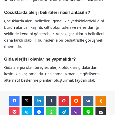
Çocuklarda alerji belirtileri nasıl anlaşılır?
Çocuklarda alerji belirtileri, genellikle yetişkinlerdeki gibi
burun akıntısı, kaşıntı, cilt döküntüleri ve nefes darlığı
şeklinde kendini gösterebilir. Ancak, çocukların belirtileri
daha farklı olabilir, bu nedenle bir pediatristle görüşmek
önemlidir.
Gıda alerjisi olanlar ne yapmalıdır?
Gıda alerjisi olan bireyler, alerjik oldukları gıdalardan
kesinlikle kaçınmalıdır. Beslenme uzmanı ile görüşerek,
alternatif beslenme planları oluşturmak faydalı olabilir.
Facebook
X
LinkedIn
Tumblr
Pinterest
Reddit
VKontakte
Odnok
Pocket
Skype
Messenger
WhatsApp
Telegram
Viber
Line
E-Posta ile payla