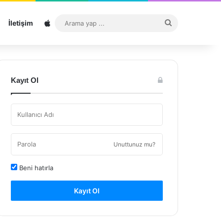
Sitemap
Arama
İletişim
yap
...
Kayıt Ol
Unuttunuz mu?
Beni hatırla
Kayıt Ol