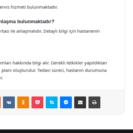
servis hizmeti bulunmaktadır.
 anlaşma bulunmaktadır?
ası ile anlaşmalıdır. Detaylı bilgi için hastanenin
ları hakkında bilgi alır. Gerekli tetkikler yapıldıktan
 planı oluşturulur. Tedavi süreci, hastanın durumuna
r.
st
Reddit
VKontakte
Odnoklassniki
Pocket
Skype
Messenger
E-Posta ile paylaş
Yazdır