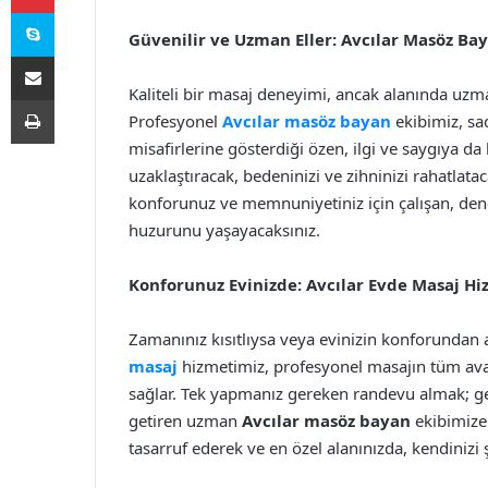
Skype
Güvenilir ve Uzman Eller: Avcılar Masöz Ba
E-Posta ile paylaş
Kaliteli bir masaj deneyimi, ancak alanında uzm
Yazdır
Profesyonel
Avcılar masöz bayan
ekibimiz, sa
misafirlerine gösterdiği özen, ilgi ve saygıya d
uzaklaştıracak, bedeninizi ve zihninizi rahatlatac
konforunuz ve memnuniyetiniz için çalışan, den
huzurunu yaşayacaksınız.
Konforunuz Evinizde: Avcılar Evde Masaj Hi
Zamanınız kısıtlıysa veya evinizin konforundan a
masaj
hizmetimiz, profesyonel masajın tüm ava
sağlar. Tek yapmanız gereken randevu almak; ger
getiren uzman
Avcılar masöz bayan
ekibimize
tasarruf ederek ve en özel alanınızda, kendinizi