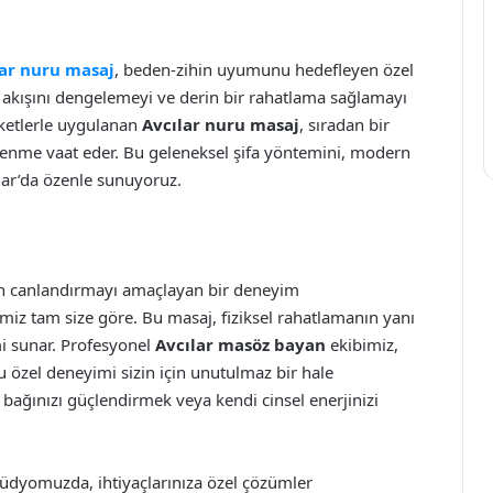
lar nuru masaj
, beden-zihin uyumunu hedefleyen özel
ji akışını dengelemeyi ve derin bir rahatlama sağlamayı
eketlerle uygulanan
Avcılar nuru masaj
, sıradan bir
ilenme vaat eder. Bu geleneksel şifa yöntemini, modern
lar’da özenle sunuyoruz.
en canlandırmayı amaçlayan bir deneyim
miz tam size göre. Bu masaj, fiziksel rahatlamanın yanı
mi sunar. Profesyonel
Avcılar masöz bayan
ekibimiz,
 özel deneyimi sizin için unutulmaz bir hale
n bağınızı güçlendirmek veya kendi cinsel enerjinizi
 stüdyomuzda, ihtiyaçlarınıza özel çözümler