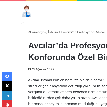
Anasayfa
/
İnternet
/
Avcılar’da Profesyonel Masaj
Avcılar’da Profesyo
Konforunda Özel Bi
23 Ağustos 2025
Facebook
Avcılar, İstanbul’un en hareketli ve en dinamik 
X
stresi ve şehir hayatının getirdiği yorgunluk, z
LinkedIn
yorgunluğu atmak ve hem bedenen hem de ruhen
beklediğinizden çok daha yakınınızda. Avcılar’da
Pinterest
bir masaj deneyimi sunmanın mutluluğunu yaşı