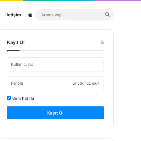
Sitemap
Arama
İletişim
yap
...
Kayıt Ol
Unuttunuz mu?
Beni hatırla
Kayıt Ol