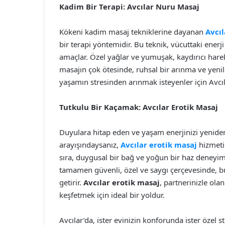
Kadim Bir Terapi: Avcılar Nuru Masaj
Kökeni kadim masaj tekniklerine dayanan
Avcı
bir terapi yöntemidir. Bu teknik, vücuttaki ener
amaçlar. Özel yağlar ve yumuşak, kaydırıcı har
masajın çok ötesinde, ruhsal bir arınma ve yen
yaşamın stresinden arınmak isteyenler için Avcı
Tutkulu Bir Kaçamak: Avcılar Erotik Masaj
Duyulara hitap eden ve yaşam enerjinizi yenid
arayışındaysanız,
Avcılar erotik masaj
hizmeti
sıra, duygusal bir bağ ve yoğun bir haz deneyi
tamamen güvenli, özel ve saygı çerçevesinde, bu
getirir.
Avcılar erotik masaj
, partnerinizle ola
keşfetmek için ideal bir yoldur.
Avcılar’da, ister evinizin konforunda ister özel