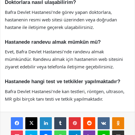
Doktorlara nasıl ulaşabilirim?
Bafra Devlet Hastanesi’nde görev yapan doktorlara,
hastanenin resmi web sitesi üzerinden veya doğrudan
hastane ile iletişime geçerek ulaşabilirsiniz.
Hastanede randevu almak mümkün mü?
Evet, Bafra Devlet Hastanesi’nde randevu almak
mümkündür. Randevu almak için hastanenin web sitesini
ziyaret edebilir veya telefonla iletişime geçebilirsiniz.
Hastanede hangi test ve tetkikler yapılmaktadır?
Bafra Devlet Hastanesi’nde kan testleri, röntgen, ultrason,
MR gibi birçok tanı testi ve tetkik yapılmaktadır.
Facebook
X
LinkedIn
Tumblr
Pinterest
Reddit
VKontakte
Odnok
Pocket
Skype
Messenger
WhatsApp
Telegram
Viber
Line
E-Posta ile payla