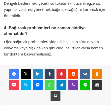
Dengeli beslenmek, yeterli su tüketmek, düzenli egzersiz
yapmak ve stresi yönetmek bağırsak sağlığını korumak için
önemlidir.
4. Bağırsak problemleri ne zaman ciddiye
alınmalıdır?
Eğer bağırsak problemleri şiddetli ise, uzun süre devam
ediyorsa veya dışkıda kan gibi ciddi belirtiler varsa hemen
bir doktora başvurmalısınız.
Facebook
X
LinkedIn
Tumblr
Pinterest
Reddit
VKontakte
Odnok
Pocket
Skype
Messenger
WhatsApp
Telegram
Viber
Line
E-Posta ile payla
Yazdır