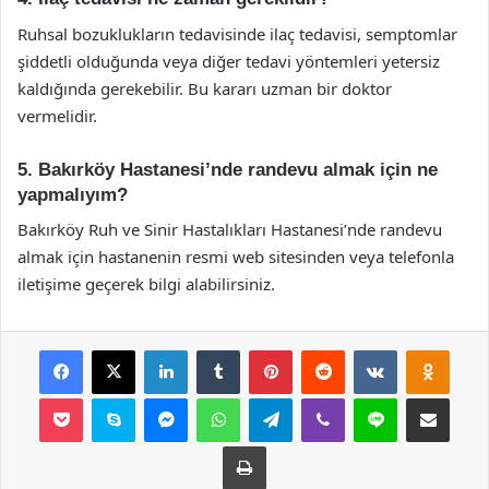
Ruhsal bozuklukların tedavisinde ilaç tedavisi, semptomlar
şiddetli olduğunda veya diğer tedavi yöntemleri yetersiz
kaldığında gerekebilir. Bu kararı uzman bir doktor
vermelidir.
5. Bakırköy Hastanesi’nde randevu almak için ne
yapmalıyım?
Bakırköy Ruh ve Sinir Hastalıkları Hastanesi’nde randevu
almak için hastanenin resmi web sitesinden veya telefonla
iletişime geçerek bilgi alabilirsiniz.
Facebook
X
LinkedIn
Tumblr
Pinterest
Reddit
VKontakte
Odnok
Pocket
Skype
Messenger
WhatsApp
Telegram
Viber
Line
E-Posta ile payla
Yazdır