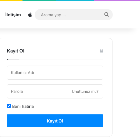
Sitemap
Arama
İletişim
yap
...
Kayıt Ol
Unuttunuz mu?
Beni hatırla
Kayıt Ol