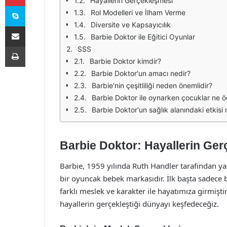
Hayallerin Gerçekleşmesi
Skype
Rol Modelleri ve İlham Verme
Diversite ve Kapsayıcılık
E-Posta ile paylaş
Barbie Doktor ile Eğitici Oyunlar
Yazdır
SSS
Barbie Doktor kimdir?
Barbie Doktor'un amacı nedir?
Barbie'nin çeşitliliği neden önemlidir?
Barbie Doktor ile oynarken çocuklar ne ö
Barbie Doktor'un sağlık alanındaki etkisi 
Barbie Doktor: Hayallerin Ger
Barbie, 1959 yılında Ruth Handler tarafından ya
bir oyuncak bebek markasıdır. İlk başta sadece b
farklı meslek ve karakter ile hayatımıza girmişt
hayallerin gerçekleştiği dünyayı keşfedeceğiz.