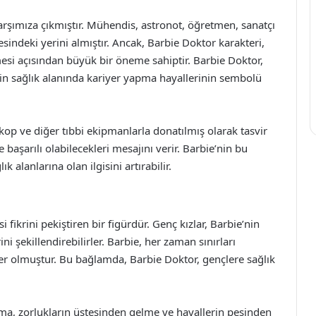
şımıza çıkmıştır. Mühendis, astronot, öğretmen, sanatçı
indeki yerini almıştır. Ancak, Barbie Doktor karakteri,
mesi açısından büyük bir öneme sahiptir. Barbie Doktor,
in sağlık alanında kariyer yapma hayallerinin sembolü
skop ve diğer tıbbi ekipmanlarla donatılmış olarak tasvir
 başarılı olabilecekleri mesajını verir. Barbie’nin bu
 alanlarına olan ilgisini artırabilir.
fikrini pekiştiren bir figürdür. Genç kızlar, Barbie’nin
i şekillendirebilirler. Barbie, her zaman sınırları
er olmuştur. Bu bağlamda, Barbie Doktor, gençlere sağlık
tema, zorlukların üstesinden gelme ve hayallerin peşinden