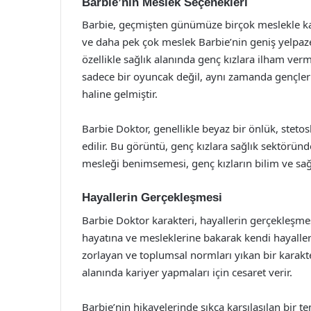
Barbie’nin Meslek Seçenekleri
Barbie, geçmişten günümüze birçok meslekle kar
ve daha pek çok meslek Barbie’nin geniş yelpazes
özellikle sağlık alanında genç kızlara ilham ver
sadece bir oyuncak değil, aynı zamanda gençler
haline gelmiştir.
Barbie Doktor, genellikle beyaz bir önlük, steto
edilir. Bu görüntü, genç kızlara sağlık sektöründe
mesleği benimsemesi, genç kızların bilim ve sağlık
Hayallerin Gerçekleşmesi
Barbie Doktor karakteri, hayallerin gerçekleşmesi 
hayatına ve mesleklerine bakarak kendi hayallerin
zorlayan ve toplumsal normları yıkan bir karakt
alanında kariyer yapmaları için cesaret verir.
Barbie’nin hikayelerinde sıkça karşılaşılan bir 