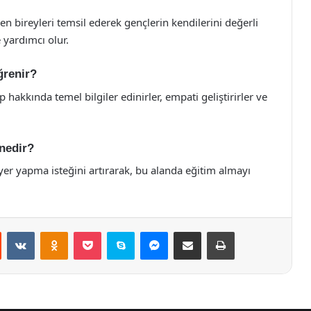
elen bireyleri temsil ederek gençlerin kendilerini değerli
 yardımcı olur.
ğrenir?
 hakkında temel bilgiler edinirler, empati geliştirirler ve
 nedir?
iyer yapma isteğini artırarak, bu alanda eğitim almayı
st
Reddit
VKontakte
Odnoklassniki
Pocket
Skype
Messenger
E-Posta ile paylaş
Yazdır