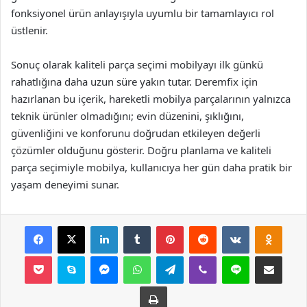
fonksiyonel ürün anlayışıyla uyumlu bir tamamlayıcı rol
üstlenir.
Sonuç olarak kaliteli parça seçimi mobilyayı ilk günkü
rahatlığına daha uzun süre yakın tutar. Deremfix için
hazırlanan bu içerik, hareketli mobilya parçalarının yalnızca
teknik ürünler olmadığını; evin düzenini, şıklığını,
güvenliğini ve konforunu doğrudan etkileyen değerli
çözümler olduğunu gösterir. Doğru planlama ve kaliteli
parça seçimiyle mobilya, kullanıcıya her gün daha pratik bir
yaşam deneyimi sunar.
Facebook
X
LinkedIn
Tumblr
Pinterest
Reddit
VKontakte
Odnok
Pocket
Skype
Messenger
WhatsApp
Telegram
Viber
Line
E-Posta ile payla
Yazdır