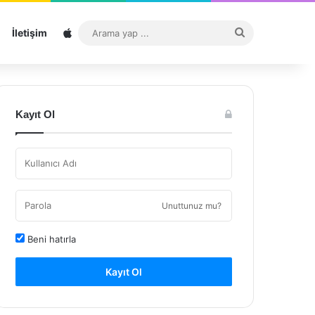
Sitemap
Arama
İletişim
yap
...
Kayıt Ol
Unuttunuz mu?
Beni hatırla
Kayıt Ol