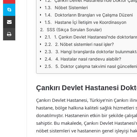
Çankırı Devlet Hastanesi'nde Doktor Çalı
Skype
Nöbet Sistemleri
Doktorların Branşları ve Çalışma Düzeni
E-Posta ile paylaş
Hastane İçi İletişim ve Koordinasyon
Yazdır
SSS (Sıkça Sorulan Sorular)
1. Çankırı Devlet Hastanesi'nde doktorları
2. Nöbet sistemleri nasıl işler?
3. Hangi branşlarda doktorlar bulunmakt
4. Hastalar nasıl randevu alabilir?
5. Doktor çalışma takvimi nasıl güncellen
Çankırı Devlet Hastanesi Dokt
Çankırı Devlet Hastanesi, Türkiye’nin Çankırı il
hastane, bölge halkına kaliteli sağlık hizmetleri
donatılmıştır. Hastanenin etkin bir şekilde çalı
sahiptir. Bu makalede, Çankırı Devlet Hastanesi’
nöbet sistemleri ve hastanenin genel işleyişi hakk