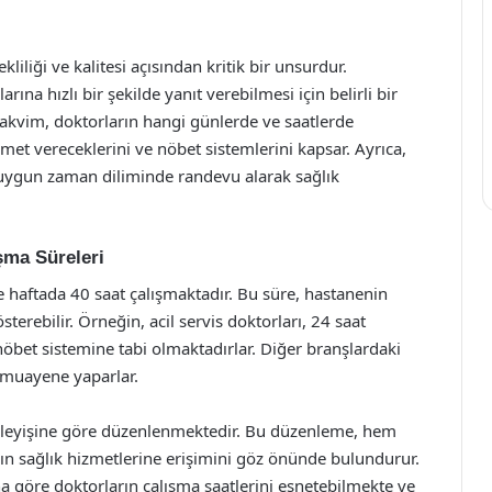
liliği ve kalitesi açısından kritik bir unsurdur.
rına hızlı bir şekilde yanıt verebilmesi için belirli bir
takvim, doktorların hangi günlerde ve saatlerde
et vereceklerini ve nöbet sistemlerini kapsar. Ayrıca,
e uygun zaman diliminde randevu alarak sağlık
şma Süreleri
e haftada 40 saat çalışmaktadır. Bu süre, hastanenin
terebilir. Örneğin, acil servis doktorları, 24 saat
bet sistemine tabi olmaktadırlar. Diğer branşlardaki
de muayene yaparlar.
 işleyişine göre düzenlenmektedir. Bu düzenleme, hem
ın sağlık hizmetlerine erişimini göz önünde bulundurur.
a göre doktorların çalışma saatlerini esnetebilmekte ve