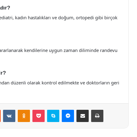
dır?
ediatri, kadın hastalıkları ve doğum, ortopedi gibi birçok
 yararlanarak kendilerine uygun zaman diliminde randevu
ir?
ndan düzenli olarak kontrol edilmekte ve doktorların geri
st
Reddit
VKontakte
Odnoklassniki
Pocket
Skype
Messenger
E-Posta ile paylaş
Yazdır