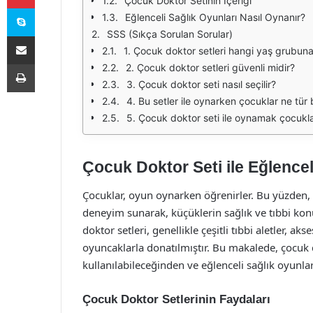
Çocuk Doktor Setinin İçeriği
Skype
Eğlenceli Sağlık Oyunları Nasıl Oynanır?
SSS (Sıkça Sorulan Sorular)
E-Posta ile paylaş
1. Çocuk doktor setleri hangi yaş grubuna
Yazdır
2. Çocuk doktor setleri güvenli midir?
3. Çocuk doktor seti nasıl seçilir?
4. Bu setler ile oynarken çocuklar ne tür 
5. Çocuk doktor seti ile oynamak çocuklar
Çocuk Doktor Seti ile Eğlencel
Çocuklar, oyun oynarken öğrenirler. Bu yüzden, 
deneyim sunarak, küçüklerin sağlık ve tıbbi kon
doktor setleri, genellikle çeşitli tıbbi aletler, a
oyuncaklarla donatılmıştır. Bu makalede, çocuk d
kullanılabileceğinden ve eğlenceli sağlık oyunl
Çocuk Doktor Setlerinin Faydaları