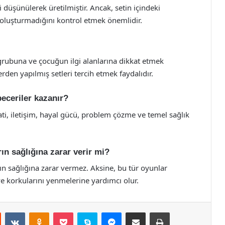
i düşünülerek üretilmiştir. Ancak, setin içindeki
p oluşturmadığını kontrol etmek önemlidir.
 grubuna ve çocuğun ilgi alanlarına dikkat etmek
erden yapılmış setleri tercih etmek faydalıdır.
beceriler kazanır?
ti, iletişim, hayal gücü, problem çözme ve temel sağlık
ın sağlığına zarar verir mi?
ın sağlığına zarar vermez. Aksine, bu tür oyunlar
e korkularını yenmelerine yardımcı olur.
st
Reddit
VKontakte
Odnoklassniki
Pocket
Skype
Messenger
E-Posta ile paylaş
Yazdır