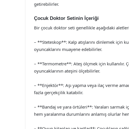
getirebilirler.
Çocuk Doktor Setinin İçeriği
Bir çocuk doktor seti genellikle aşağıdaki aletleri
– **Steteskop**: Kalp atışlarını dinlemek için ku
oyuncaklarını muayene edebilirler.
– **Termometre**: Ateş ölçmek için kullanılır. Ç
oyuncaklarının ateşini ölçebilirler.
– **Enjektör**: Aşı yapma veya ilaç verme amacıy
fazla gerçekçilik katabilir.
– **Bandaj ve yara örtüleri**: Yaraları sarmak içi
hem yaralanma durumlarını anlamış olurlar hem 
– **Oyun kitapları ve kartlar**: Çocukların sağlık