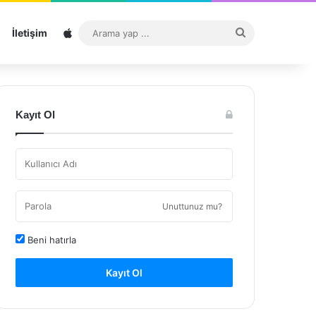
Sitemap
Arama
İletişim
yap
...
Kayıt Ol
Unuttunuz mu?
Beni hatırla
Kayıt Ol