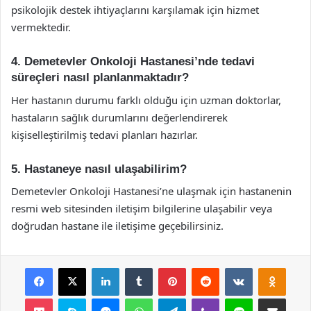
psikolojik destek ihtiyaçlarını karşılamak için hizmet
vermektedir.
4. Demetevler Onkoloji Hastanesi’nde tedavi
süreçleri nasıl planlanmaktadır?
Her hastanın durumu farklı olduğu için uzman doktorlar,
hastaların sağlık durumlarını değerlendirerek
kişiselleştirilmiş tedavi planları hazırlar.
5. Hastaneye nasıl ulaşabilirim?
Demetevler Onkoloji Hastanesi’ne ulaşmak için hastanenin
resmi web sitesinden iletişim bilgilerine ulaşabilir veya
doğrudan hastane ile iletişime geçebilirsiniz.
Facebook
X
LinkedIn
Tumblr
Pinterest
Reddit
VKontakte
Odnok
Pocket
Skype
Messenger
WhatsApp
Telegram
Viber
Line
E-Posta ile payla