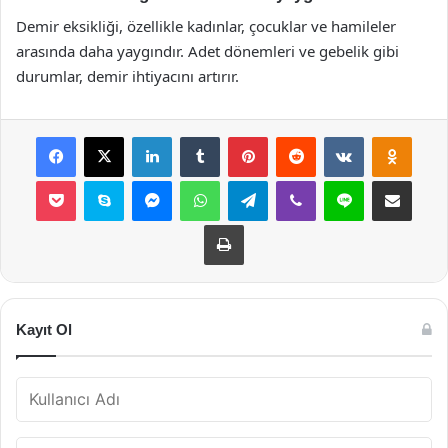
Demir eksikliği, özellikle kadınlar, çocuklar ve hamileler
arasında daha yaygındır. Adet dönemleri ve gebelik gibi
durumlar, demir ihtiyacını artırır.
Facebook
X
LinkedIn
Tumblr
Pinterest
Reddit
VKontakte
Odnok
Pocket
Skype
Messenger
WhatsApp
Telegram
Viber
Line
E-Posta ile payla
Yazdır
Kayıt Ol