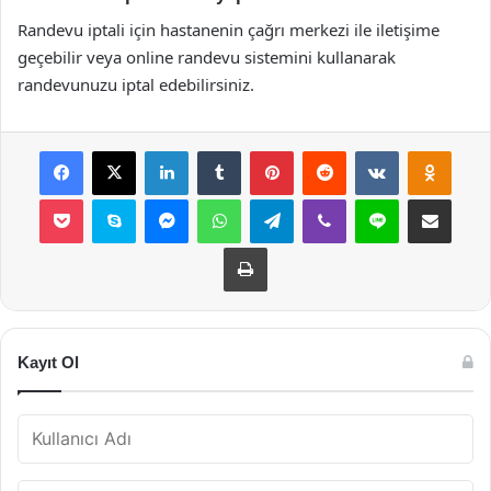
Randevu iptali için hastanenin çağrı merkezi ile iletişime
geçebilir veya online randevu sistemini kullanarak
randevunuzu iptal edebilirsiniz.
Facebook
X
LinkedIn
Tumblr
Pinterest
Reddit
VKontakte
Odnok
Pocket
Skype
Messenger
WhatsApp
Telegram
Viber
Line
E-Posta ile payla
Yazdır
Kayıt Ol