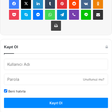
Pocket
Skype
Messenger
WhatsApp
Telegram
Viber
Line
E-Posta ile payla
Yazdır
Kayıt Ol
Unuttunuz mu?
Beni hatırla
Kayıt Ol