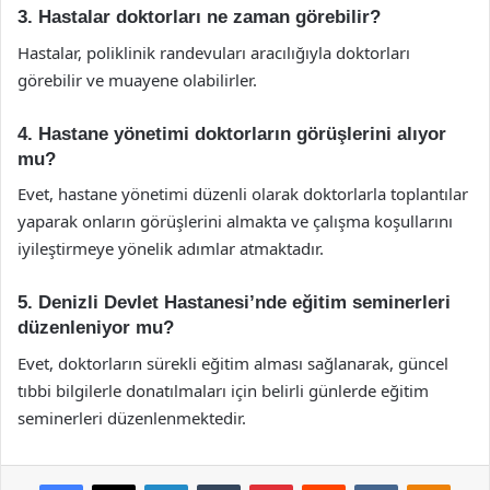
3. Hastalar doktorları ne zaman görebilir?
Hastalar, poliklinik randevuları aracılığıyla doktorları
görebilir ve muayene olabilirler.
4. Hastane yönetimi doktorların görüşlerini alıyor
mu?
Evet, hastane yönetimi düzenli olarak doktorlarla toplantılar
yaparak onların görüşlerini almakta ve çalışma koşullarını
iyileştirmeye yönelik adımlar atmaktadır.
5. Denizli Devlet Hastanesi’nde eğitim seminerleri
düzenleniyor mu?
Evet, doktorların sürekli eğitim alması sağlanarak, güncel
tıbbi bilgilerle donatılmaları için belirli günlerde eğitim
seminerleri düzenlenmektedir.
Facebook
X
LinkedIn
Tumblr
Pinterest
Reddit
VKontakte
Odnok