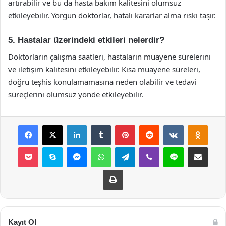
artırabilir ve bu da hasta bakım kalitesini olumsuz
etkileyebilir. Yorgun doktorlar, hatalı kararlar alma riski taşır.
5. Hastalar üzerindeki etkileri nelerdir?
Doktorların çalışma saatleri, hastaların muayene sürelerini
ve iletişim kalitesini etkileyebilir. Kısa muayene süreleri,
doğru teşhis konulamamasına neden olabilir ve tedavi
süreçlerini olumsuz yönde etkileyebilir.
Facebook
X
LinkedIn
Tumblr
Pinterest
Reddit
VKontakte
Odnok
Pocket
Skype
Messenger
WhatsApp
Telegram
Viber
Line
E-Posta ile payla
Yazdır
Kayıt Ol