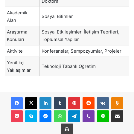
Doktora
Akademik
Sosyal Bilimler
Alan
Araştırma
Sosyal Etkileşimler, İletişim Teorileri,
Konuları
Toplumsal Yapılar
Aktivite
Konferanslar, Sempozyumlar, Projeler
Yenilikçi
Teknoloji Tabanlı Öğretim
Yaklaşımlar
Facebook
X
LinkedIn
Tumblr
Pinterest
Reddit
VKontakte
Odnok
Pocket
Skype
Messenger
WhatsApp
Telegram
Viber
Line
E-Posta ile payla
Yazdır