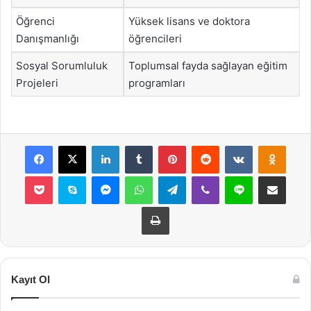
Öğrenci
Yüksek lisans ve doktora
Danışmanlığı
öğrencileri
Sosyal Sorumluluk
Toplumsal fayda sağlayan eğitim
Projeleri
programları
Facebook
X
LinkedIn
Tumblr
Pinterest
Reddit
VKontakte
Odnok
Pocket
Skype
Messenger
WhatsApp
Telegram
Viber
Line
E-Posta ile payla
Yazdır
Kayıt Ol