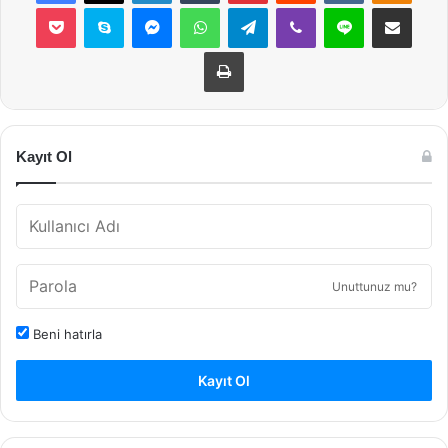
Pocket
Skype
Messenger
WhatsApp
Telegram
Viber
Line
E-Posta ile payla
Yazdır
Kayıt Ol
Unuttunuz mu?
Beni hatırla
Kayıt Ol