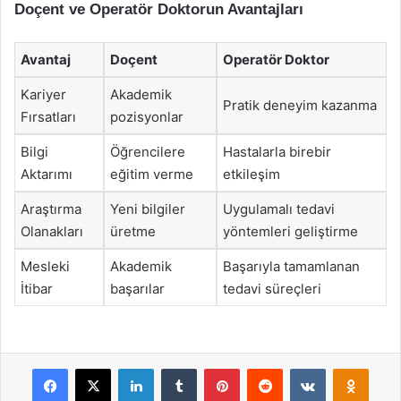
Doçent ve Operatör Doktorun Avantajları
Avantaj
Doçent
Operatör Doktor
Kariyer
Akademik
Pratik deneyim kazanma
Fırsatları
pozisyonlar
Bilgi
Öğrencilere
Hastalarla birebir
Aktarımı
eğitim verme
etkileşim
Araştırma
Yeni bilgiler
Uygulamalı tedavi
Olanakları
üretme
yöntemleri geliştirme
Mesleki
Akademik
Başarıyla tamamlanan
İtibar
başarılar
tedavi süreçleri
Facebook
X
LinkedIn
Tumblr
Pinterest
Reddit
VKontakte
Odnok