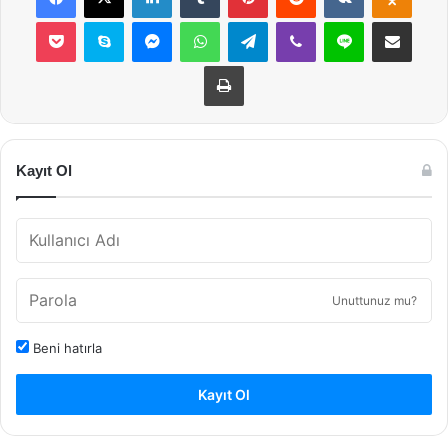
Pocket
Skype
Messenger
WhatsApp
Telegram
Viber
Line
E-Posta ile payla
Yazdır
Kayıt Ol
Unuttunuz mu?
Beni hatırla
Kayıt Ol