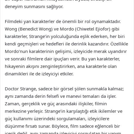
deneyim sunmasını sağlıyor.
Filmdeki yan karakterler de önemli bir rol oynamaktadır.
Wong (Benedict Wong) ve Mordo (Chiwetel Ejiofor) gibi
karakterler, Strange’in yolculuğunda eşlik ederken, her biri
kendi geçmişleri ve hedefleri ile derinlik kazandırır. Özellikle
Mordo’nun karakterinin gelişimi, izleyicide merak uyandırır
ve sonraki filmlere dair ipuçları verir. Bu yan karakterler,
hikayenin akışını zenginleştirirken, ana karakterle olan
dinamikleri ile de izleyiciyi etkiler.
Doctor Strange, sadece bir görsel şölen sunmakla kalmaz;
aynı zamanda derin felsefi ve manevi temaları da işler.
Zaman, gerçeklik ve güç arasındaki ilişkiler, filmin
merkezine yerleşir. Strange’in karşılaştığı etik ikilemler ve
güç kullanımı üzerindeki sorgulamaları, izleyicilere
düşünme fırsatı sunar. Böylece, film sadece eğlenceli bir
içerik değil, aynı zamanda izleyiciyi sorgulatan bir yapım