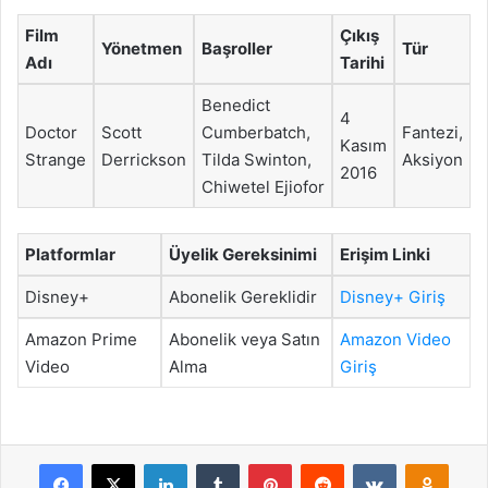
Film
Çıkış
Yönetmen
Başroller
Tür
Adı
Tarihi
Benedict
4
Doctor
Scott
Cumberbatch,
Fantezi,
Kasım
Strange
Derrickson
Tilda Swinton,
Aksiyon
2016
Chiwetel Ejiofor
Platformlar
Üyelik Gereksinimi
Erişim Linki
Disney+
Abonelik Gereklidir
Disney+ Giriş
Amazon Prime
Abonelik veya Satın
Amazon Video
Video
Alma
Giriş
Facebook
X
LinkedIn
Tumblr
Pinterest
Reddit
VKontakte
Odnok