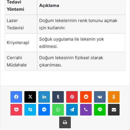
Tedavi
Açıklama
Yöntemi
Lazer
Doğum lekelerinin renk tonunu açmak
Tedavisi
için kullanılır.
Soğuk uygulama ile lekenin yok
Kriyoterapi
edilmesi.
Cerrahi
Doğum lekesinin fiziksel olarak
Müdahale
çıkarılması.
Facebook
X
LinkedIn
Tumblr
Pinterest
Reddit
VKontakte
Odnok
Pocket
Skype
Messenger
WhatsApp
Telegram
Viber
Line
E-Posta ile payla
Yazdır