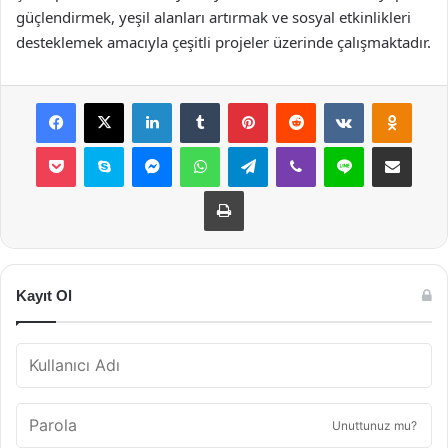
güçlendirmek, yeşil alanları artırmak ve sosyal etkinlikleri
desteklemek amacıyla çeşitli projeler üzerinde çalışmaktadır.
Facebook
X
LinkedIn
Tumblr
Pinterest
Reddit
VKontakte
Odnok
Pocket
Skype
Messenger
WhatsApp
Telegram
Viber
Line
E-Posta ile payla
Yazdır
Kayıt Ol
Unuttunuz mu?