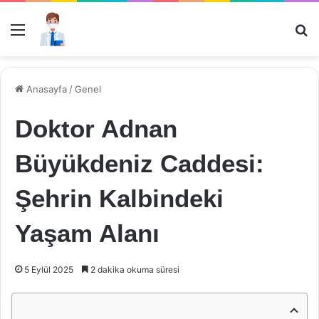
Menü
Ar
Anasayfa
/
Genel
Doktor Adnan
Büyükdeniz Caddesi:
Şehrin Kalbindeki
Yaşam Alanı
5 Eylül 2025
2 dakika okuma süresi