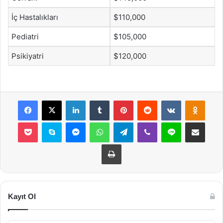
İç Hastalıkları
$110,000
Pediatri
$105,000
Psikiyatri
$120,000
Facebook
X
LinkedIn
Tumblr
Pinterest
Reddit
VKontakte
Odnok
Pocket
Skype
Messenger
WhatsApp
Telegram
Viber
Line
E-Posta ile payla
Yazdır
Kayıt Ol