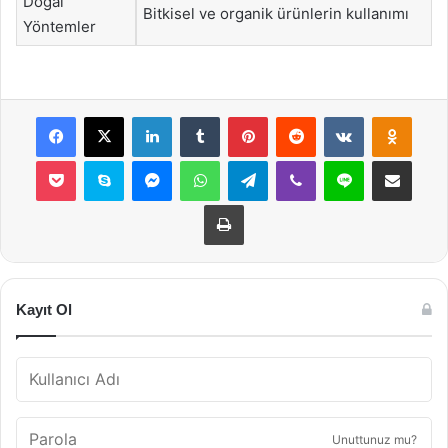
Doğal
Bitkisel ve organik ürünlerin kullanımı
Yöntemler
Facebook
X
LinkedIn
Tumblr
Pinterest
Reddit
VKontakte
Odnok
Pocket
Skype
Messenger
WhatsApp
Telegram
Viber
Line
E-Posta ile payla
Yazdır
Kayıt Ol
Unuttunuz mu?