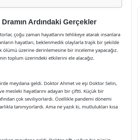
ir Dramın Ardındaki Gerçekler
ktorlar, çoğu zaman hayatlarını tehlikeye atarak insanlara
ların hayatları, beklenmedik olaylarla trajik bir şekilde
ajik ölümü üzerine derinlemesine bir inceleme yapacağız.
nin toplum üzerindeki etkilerini ele alacağız.
hirde meydana geldi. Doktor Ahmet ve eşi Doktor Selin,
n ve mesleki hayatlarını adayan bir çiftti. Küçük bir
afından çok seviliyorlardı. Özellikle pandemi dönemi
rlıkla tanınıyorlardı. Ama ne yazık ki, mutlulukları kısa
nerken meydana geldi. Doktor çift, yoğun bir günün