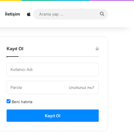
Sitemap
Arama
İletişim
yap
...
Kayıt Ol
Unuttunuz mu?
Beni hatırla
Kayıt Ol