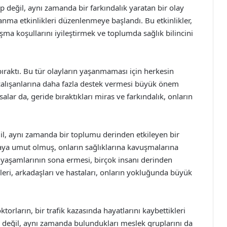
 değil, aynı zamanda bir farkındalık yaratan bir olay
anma etkinlikleri düzenlenmeye başlandı. Bu etkinlikler,
ışma koşullarını iyileştirmek ve toplumda sağlık bilincini
bıraktı. Bu tür olayların yaşanmaması için herkesin
 çalışanlarına daha fazla destek vermesi büyük önem
alar da, geride bıraktıkları miras ve farkındalık, onların
eğil, aynı zamanda bir toplumu derinden etkileyen bir
staya umut olmuş, onların sağlıklarına kavuşmalarına
n yaşamlarının sona ermesi, birçok insanı derinden
eleri, arkadaşları ve hastaları, onların yokluğunda büyük
ktorların, bir trafik kazasında hayatlarını kaybettikleri
ini değil, aynı zamanda bulundukları meslek gruplarını da