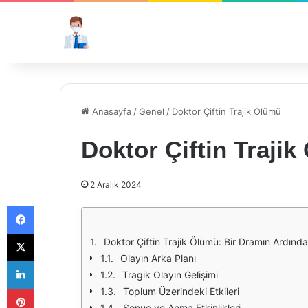
Anasayfa
/
Genel
/
Doktor Çiftin Trajik Ölümü
Doktor Çiftin Traji
2 Aralık 2024
Facebook
X
Doktor Çiftin Trajik Ölümü: Bir Dramın Ardınd
Olayın Arka Planı
LinkedIn
Tragik Olayın Gelişimi
Pinterest
Toplum Üzerindeki Etkileri
Sonuç ve Anma Etkinlikleri