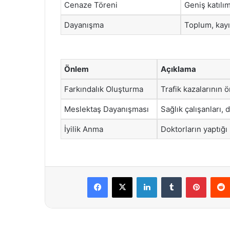
Cenaze Töreni
Geniş katılı
Dayanışma
Toplum, kayı
Önlem
Açıklama
Farkındalık Oluşturma
Trafik kazalarının ö
Meslektaş Dayanışması
Sağlık çalışanları, 
İyilik Anma
Doktorların yaptığı i
Facebook
X
LinkedIn
Tumblr
Pintere