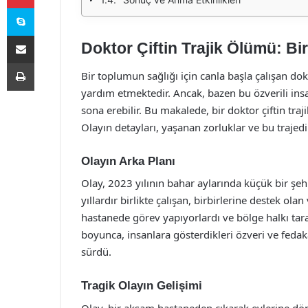
Skype
E-Posta ile paylaş
Doktor Çiftin Trajik Ölümü: B
Yazdır
Bir toplumun sağlığı için canla başla çalışan do
yardım etmektedir. Ancak, bazen bu özverili insan
sona erebilir. Bu makalede, bir doktor çiftin tr
Olayın detayları, yaşanan zorluklar ve bu trajedi
Olayın Arka Planı
Olay, 2023 yılının bahar aylarında küçük bir şe
yıllardır birlikte çalışan, birbirlerine destek ola
hastanede görev yapıyorlardı ve bölge halkı tar
boyunca, insanlara gösterdikleri özveri ve fedaka
sürdü.
Tragik Olayın Gelişimi
Olay, bir akşam hastaneden çıkarak evlerine dö