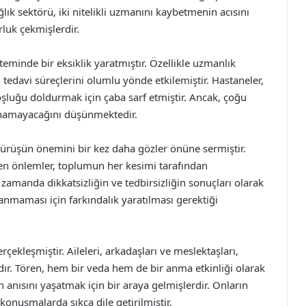
ğlık sektörü, iki nitelikli uzmanını kaybetmenin acısını
luk çekmişlerdir.
teminde bir eksiklik yaratmıştır. Özellikle uzmanlık
n tedavi süreçlerini olumlu yönde etkilemiştir. Hastaneler,
oşluğu doldurmak için çaba sarf etmiştir. Ancak, çoğu
lunamayacağını düşünmektedir.
sürüşün önemini bir kez daha gözler önüne sermiştir.
ken önlemler, toplumun her kesimi tarafından
nı zamanda dikkatsizliğin ve tedbirsizliğin sonuçları olarak
şanmaması için farkındalık yaratılması gerektiği
rçekleşmiştir. Aileleri, arkadaşları ve meslektaşları,
dır. Tören, hem bir veda hem de bir anma etkinliği olarak
ın anısını yaşatmak için bir araya gelmişlerdir. Onların
 konuşmalarda sıkça dile getirilmiştir.