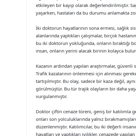
etkileyen bir kayıp olarak değerlendirilmiştir. Sa
yaşarken, hastaları da bu durumu anlamakta zor
İki doktorun hayatlarının sona ermesi, sağlık sis
alanlarında yaptıkları çalışmalar, birçok hastanı
bu iki doktorun yokluğunda, onların bıraktığı b
insan, onların yerini alacak birinin kolayca bu
Kazanın ardından yapılan araştırmalar, güvenli 
Trafik kazalarının önlenmesi için alınması gere
tartışılmıştır. Bu olay, sadece bir kaza değil, ay
görülmüştür. Bu tür trajik olayların bir daha ya
vurgulanmıştır.
Doktor çiftin cenaze töreni, geniş bir katılımla ge
onları son yolculuklarında yalnız bırakmamışlar
düzenlenmiştir. Katılımcılar, bu iki değerli insan
hayatları ve yaptıkları iyilikler, cenazede yapılan