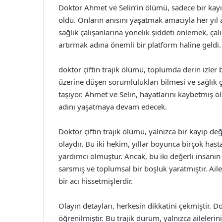
Doktor Ahmet ve Selin’in ölümü, sadece bir kayıp
oldu. Onların anısını yaşatmak amacıyla her yıl 
sağlık çalışanlarına yönelik şiddeti önlemek, çal
artırmak adına önemli bir platform haline geldi.
doktor çiftin trajik ölümü, toplumda derin izler 
üzerine düşen sorumlulukları bilmesi ve sağlık
taşıyor. Ahmet ve Selin, hayatlarını kaybetmiş ols
adını yaşatmaya devam edecek.
Doktor çiftin trajik ölümü, yalnızca bir kayıp d
olaydır. Bu iki hekim, yıllar boyunca birçok ha
yardımcı olmuştur. Ancak, bu iki değerli insanı
sarsmış ve toplumsal bir boşluk yaratmıştır. Ail
bir acı hissetmişlerdir.
Olayın detayları, herkesin dikkatini çekmiştir. Do
öğrenilmiştir. Bu trajik durum, yalnızca aileler