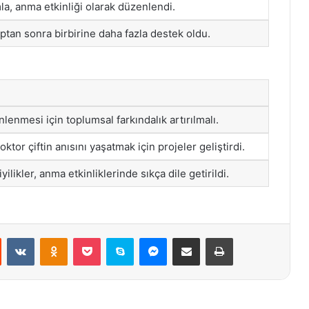
mla, anma etkinliği olarak düzenlendi.
ptan sonra birbirine daha fazla destek oldu.
nlenmesi için toplumsal farkındalık artırılmalı.
doktor çiftin anısını yaşatmak için projeler geliştirdi.
yilikler, anma etkinliklerinde sıkça dile getirildi.
st
Reddit
VKontakte
Odnoklassniki
Pocket
Skype
Messenger
E-Posta ile paylaş
Yazdır