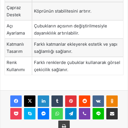
Çapraz
Köprünün stabilitesini artırır.
Destek
Açı
Çubukların açısının değiştirilmesiyle
Ayarlama
dayanıklılık artırılabilir.
Katmanlı
Farklı katmanlar ekleyerek estetik ve yapı
Tasarım
sağlamlığı sağlanır.
Renk
Farklı renklerde çubuklar kullanarak görsel
Kullanımı
çekicilik sağlanır.
Facebook
X
LinkedIn
Tumblr
Pinterest
Reddit
VKontakte
Odnok
Pocket
Skype
Messenger
WhatsApp
Telegram
Viber
Line
E-Posta ile payla
Yazdır