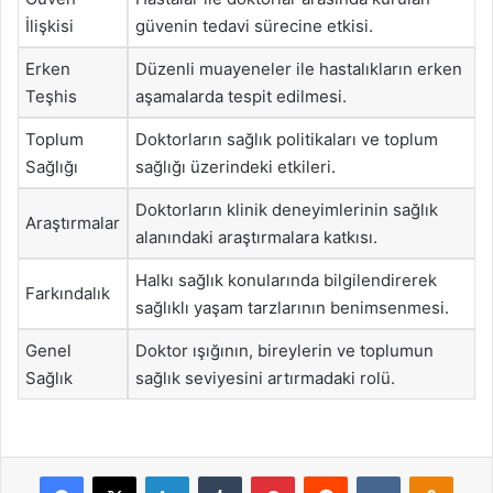
İlişkisi
güvenin tedavi sürecine etkisi.
Erken
Düzenli muayeneler ile hastalıkların erken
Teşhis
aşamalarda tespit edilmesi.
Toplum
Doktorların sağlık politikaları ve toplum
Sağlığı
sağlığı üzerindeki etkileri.
Doktorların klinik deneyimlerinin sağlık
Araştırmalar
alanındaki araştırmalara katkısı.
Halkı sağlık konularında bilgilendirerek
Farkındalık
sağlıklı yaşam tarzlarının benimsenmesi.
Genel
Doktor ışığının, bireylerin ve toplumun
Sağlık
sağlık seviyesini artırmadaki rolü.
Facebook
X
LinkedIn
Tumblr
Pinterest
Reddit
VKontakte
Odnok