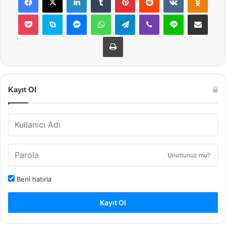
Pocket
Skype
Messenger
WhatsApp
Telegram
Viber
Line
E-Posta ile payla
Yazdır
Kayıt Ol
Unuttunuz mu?
Beni hatırla
Kayıt Ol