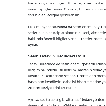
hastalık öyküsünü içerir. Bu süreçte ses, hasta
önemli ipuçları sunar. Örneğin, bir hastanın se
sorun olabileceğini gösterebilir.
Fizik muayene sırasında da sesin önemi büyüktür
seslerini dinler. Kalp atışlarının düzeni, akciğer
hakkında önemli bilgiler verir. Bu sesler, hastalı
oynar.
Sesin Tedavi Sürecindeki Rolü
Tedavi sürecinde de sesin önemi göz ardı edileme
iletişim halindedir. Bu iletişim, hastanın tedav
unsurdur. Doktorların ses tonu, hastaların mora
hastaların kendilerini daha iyi hissetmelerine ya
ve stres seviyelerini artırabilir.
Ayrıca, ses terapisi gibi alternatif tedavi yöntem
duygusal ve fiziksel sağlıklarını iyileştirmek için