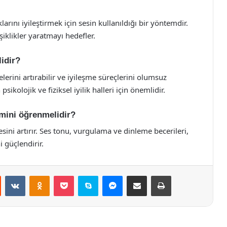
klarını iyileştirmek için sesin kullanıldığı bir yöntemdir.
işiklikler yaratmayı hedefler.
idir?
lerini artırabilir ve iyileşme süreçlerini olumsuz
sikolojik ve fiziksel iyilik halleri için önemlidir.
emini öğrenmelidir?
itesini artırır. Ses tonu, vurgulama ve dinleme becerileri,
i güçlendirir.
st
Reddit
VKontakte
Odnoklassniki
Pocket
Skype
Messenger
E-Posta ile paylaş
Yazdır