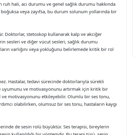
nın ruh hali, acı durumu ve genel sağlık durumu hakkında
si boğuksa veya zayıfsa, bu durum solunum yollarında bir
. Doktorlar, stetoskop kullanarak kalp ve akciğer
lerin sesleri ve diğer vücut sesleri, sağlık durumu
kların varlığını veya yokluğunu belirlemede kritik bir rol
z. Hastalar, tedavi sürecinde doktorlarıyla sürekli
iye uyumunu ve motivasyonunu artırmak için kritik bir
l ve motivasyonunu etkileyebilir. Olumlu bir ses tonu,
rdımcı olabilirken, olumsuz bir ses tonu, hastaların kaygı
lerinde de sesin rolü büyüktür. Ses terapisi, bireylerin
 sesin kullanıldığı bir yöntemdir. Bu terapi türü, sesin