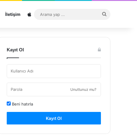
Sitemap
Arama
İletişim
yap
...
Kayıt Ol
Unuttunuz mu?
Beni hatırla
Kayıt Ol