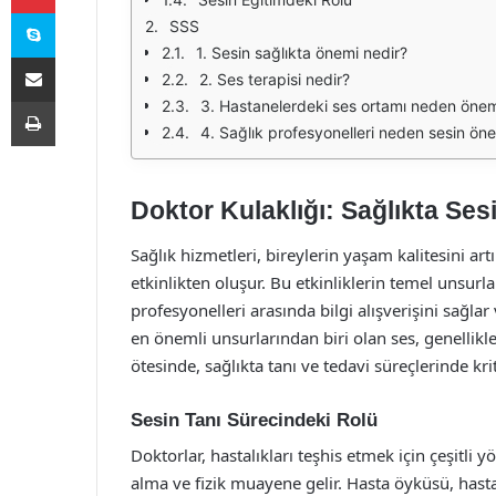
Skype
SSS
1. Sesin sağlıkta önemi nedir?
E-Posta ile paylaş
2. Ses terapisi nedir?
Yazdır
3. Hastanelerdeki ses ortamı neden önem
4. Sağlık profesyonelleri neden sesin ön
Doktor Kulaklığı: Sağlıkta Se
Sağlık hizmetleri, bireylerin yaşam kalitesini ar
etkinlikten oluşur. Bu etkinliklerin temel unsurları
profesyonelleri arasında bilgi alışverişini sağlar v
en önemli unsurlarından biri olan ses, genellikle 
ötesinde, sağlıkta tanı ve tedavi süreçlerinde krit
Sesin Tanı Sürecindeki Rolü
Doktorlar, hastalıkları teşhis etmek için çeşitli
alma ve fizik muayene gelir. Hasta öyküsü, hast