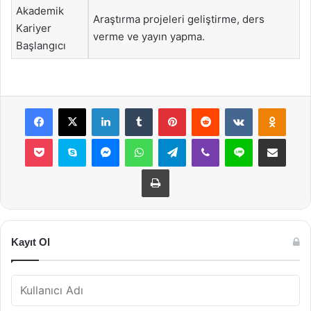
Akademik
Araştırma projeleri geliştirme, ders
Kariyer
verme ve yayın yapma.
Başlangıcı
Facebook
X
LinkedIn
Tumblr
Pinterest
Reddit
VKontakte
Odnok
Pocket
Skype
Messenger
WhatsApp
Telegram
Viber
Line
E-Posta ile payla
Yazdır
Kayıt Ol