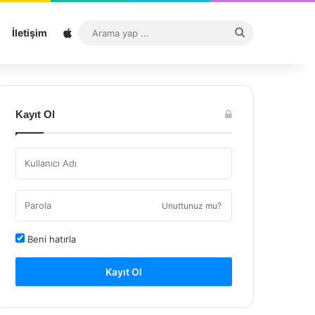
Sitemap
Arama
İletişim
yap
...
Kayıt Ol
Unuttunuz mu?
Beni hatırla
Kayıt Ol