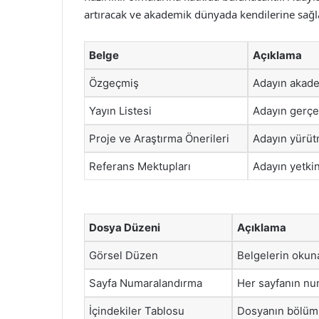
artıracak ve akademik dünyada kendilerine sağla
Belge
Açıklama
Özgeçmiş
Adayın akade
Yayın Listesi
Adayın gerçekl
Proje ve Araştırma Önerileri
Adayın yürütme
Referans Mektupları
Adayın yetkin
Dosya Düzeni
Açıklama
Görsel Düzen
Belgelerin okuna
Sayfa Numaralandırma
Her sayfanın num
İçindekiler Tablosu
Dosyanın bölümle