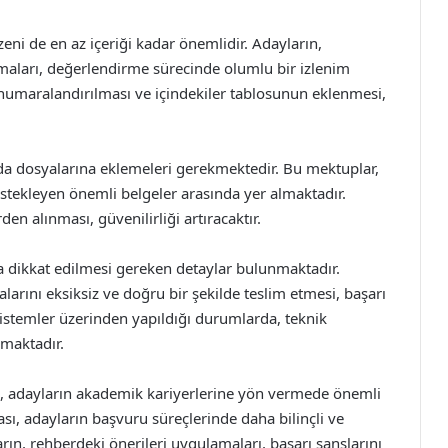
ni de en az içeriği kadar önemlidir. Adayların,
nmaları, değerlendirme sürecinde olumlu bir izlenim
 numaralandırılması ve içindekiler tablosunun eklenmesi,
 da dosyalarına eklemeleri gerekmektedir. Bu mektuplar,
estekleyen önemli belgeler arasında yer almaktadır.
den alınması, güvenilirliği artıracaktır.
a dikkat edilmesi gereken detaylar bulunmaktadır.
larını eksiksiz ve doğru bir şekilde teslim etmesi, başarı
 sistemler üzerinden yapıldığı durumlarda, teknik
maktadır.
 adayların akademik kariyerlerine yön vermede önemli
sı, adayların başvuru süreçlerinde daha bilinçli ve
arın, rehberdeki önerileri uygulamaları, başarı şanslarını