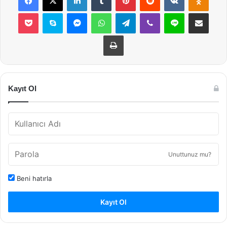
Pocket
Skype
Messenger
WhatsApp
Telegram
Viber
Line
E-Posta ile payla
Yazdır
Kayıt Ol
Unuttunuz mu?
Beni hatırla
Kayıt Ol