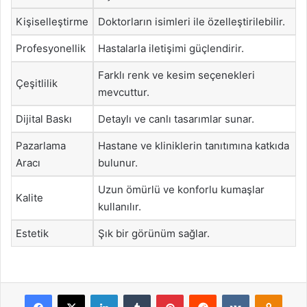
Kişiselleştirme
Doktorların isimleri ile özelleştirilebilir.
Profesyonellik
Hastalarla iletişimi güçlendirir.
Farklı renk ve kesim seçenekleri
Çeşitlilik
mevcuttur.
Dijital Baskı
Detaylı ve canlı tasarımlar sunar.
Pazarlama
Hastane ve kliniklerin tanıtımına katkıda
Aracı
bulunur.
Uzun ömürlü ve konforlu kumaşlar
Kalite
kullanılır.
Estetik
Şık bir görünüm sağlar.
Facebook
X
LinkedIn
Tumblr
Pinterest
Reddit
VKontakte
Odnok