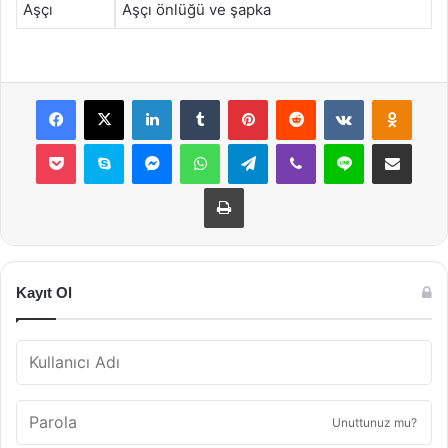
Aşçı
Aşçı önlüğü ve şapka
Facebook
X
LinkedIn
Tumblr
Pinterest
Reddit
VKontakte
Odnok
Pocket
Skype
Messenger
WhatsApp
Telegram
Viber
Line
E-Posta ile payla
Yazdır
Kayıt Ol
Unuttunuz mu?