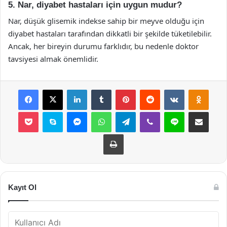
5. Nar, diyabet hastaları için uygun mudur?
Nar, düşük glisemik indekse sahip bir meyve olduğu için
diyabet hastaları tarafından dikkatli bir şekilde tüketilebilir.
Ancak, her bireyin durumu farklıdır, bu nedenle doktor
tavsiyesi almak önemlidir.
Facebook
X
LinkedIn
Tumblr
Pinterest
Reddit
VKontakte
Odnok
Pocket
Skype
Messenger
WhatsApp
Telegram
Viber
Line
E-Posta ile payla
Yazdır
Kayıt Ol