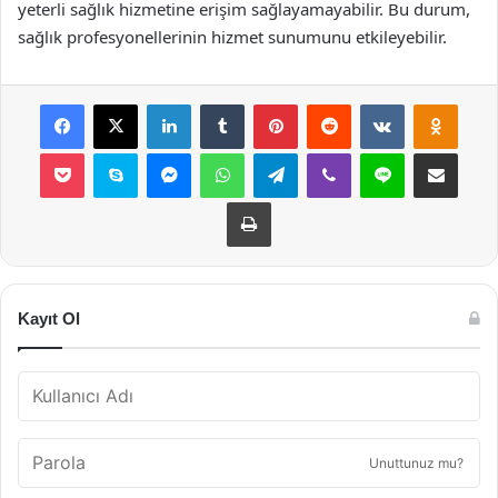
yeterli sağlık hizmetine erişim sağlayamayabilir. Bu durum,
sağlık profesyonellerinin hizmet sunumunu etkileyebilir.
Facebook
X
LinkedIn
Tumblr
Pinterest
Reddit
VKontakte
Odnok
Pocket
Skype
Messenger
WhatsApp
Telegram
Viber
Line
E-Posta ile payla
Yazdır
Kayıt Ol
Unuttunuz mu?