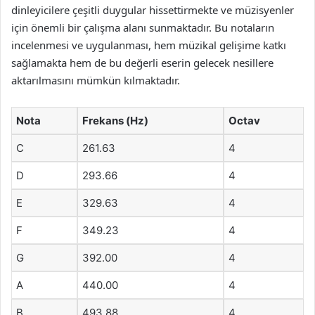
dinleyicilere çeşitli duygular hissettirmekte ve müzisyenler
için önemli bir çalışma alanı sunmaktadır. Bu notaların
incelenmesi ve uygulanması, hem müzikal gelişime katkı
sağlamakta hem de bu değerli eserin gelecek nesillere
aktarılmasını mümkün kılmaktadır.
Nota
Frekans (Hz)
Octav
C
261.63
4
D
293.66
4
E
329.63
4
F
349.23
4
G
392.00
4
A
440.00
4
B
493.88
4