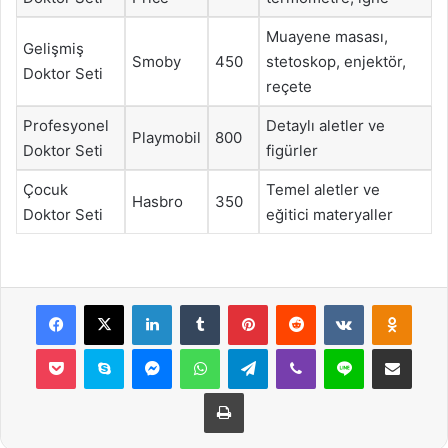
Muayene masası,
Gelişmiş
Smoby
450
stetoskop, enjektör,
Doktor Seti
reçete
Profesyonel
Detaylı aletler ve
Playmobil
800
Doktor Seti
figürler
Çocuk
Temel aletler ve
Hasbro
350
Doktor Seti
eğitici materyaller
Facebook
X
LinkedIn
Tumblr
Pinterest
Reddit
VKontakte
Odnok
Pocket
Skype
Messenger
WhatsApp
Telegram
Viber
Line
E-Posta ile payla
Yazdır