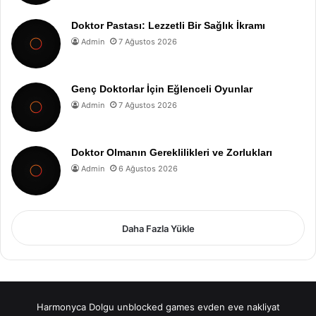
Doktor Pastası: Lezzetli Bir Sağlık İkramı
Admin
7 Ağustos 2026
Genç Doktorlar İçin Eğlenceli Oyunlar
Admin
7 Ağustos 2026
Doktor Olmanın Gereklilikleri ve Zorlukları
Admin
6 Ağustos 2026
Daha Fazla Yükle
Harmonyca Dolgu
unblocked games
evden eve nakliyat