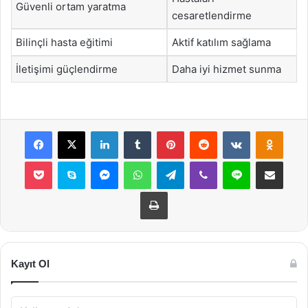
Güvenli ortam yaratma
cesaretlendirme
Bilinçli hasta eğitimi
Aktif katılım sağlama
İletişimi güçlendirme
Daha iyi hizmet sunma
Facebook
X
LinkedIn
Tumblr
Pinterest
Reddit
VKontakte
Odnok
Pocket
Skype
Messenger
WhatsApp
Telegram
Viber
Line
E-Posta ile payla
Yazdır
Kayıt Ol