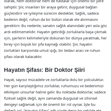
olarak, hem doktorlar hem de hastalar için önemli bir yere
sahiptir. Şiir, insanları bir araya getirir, duygusal bağları
güçlendirir ve iyileşme sürecini destekler. Sağlık, sadece
bedenin değil, ruhun da bir bütün olarak ele alınmasını
gerektirir. Bu nedenle, sanatın sağlık alanındaki yeri asla göz
ardı edilmemelidir. Hayatın getirdiği zorluklarla başa çıkmak
için, şairlerin kelimeleriyle dokunan bir dünya yaratmak, her
birey için büyük bir şifa kaynağı olabilir. Şiir, hayatın
zorlukları karşısında umut ışığı, bir tedavi aracı ve ruhun
şifası olarak kalacaktır.
Hayatın Şifası: Bir Doktor Şiiri
Hayat, sayısız mücadele ve zorluklarla dolu bir yolculuktur.
Her gün karşılaştığımız zorluklar, ruhumuzu ve bedenimizi
etkileyen unsurlar haline gelir. Bu noktada doktorlar, sadece
fiziksel sağlık değil, aynı zamanda duygusal ve zihinsel
dengeyi sağlamak için de önemli bir rol oynar. İşte bu
değerli rol, “Hayatın Şifası” adlı şiirde derin bir şekilde ele