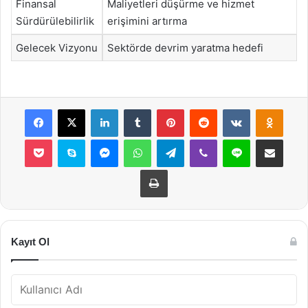
Finansal
Maliyetleri düşürme ve hizmet
Sürdürülebilirlik
erişimini artırma
Gelecek Vizyonu
Sektörde devrim yaratma hedefi
Facebook
X
LinkedIn
Tumblr
Pinterest
Reddit
VKontakte
Odnok
Pocket
Skype
Messenger
WhatsApp
Telegram
Viber
Line
E-Posta ile payla
Yazdır
Kayıt Ol