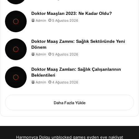
Doktor Maaşları 2023: Ne Kadar Oldu?
Admin
5 Ağustos 2026
Doktor Maaş Zammı: Sağlık Sektöründe Yeni
Dönem
Admin
5 Ağustos 2026
Doktor Maaş Zamları: Sağlık Çalışanlarının
Beklentileri
Admin
4 Ağustos 2026
Daha Fazla Yükle
Harmonyca Dolgu
unblocked games
evden eve nakliyat