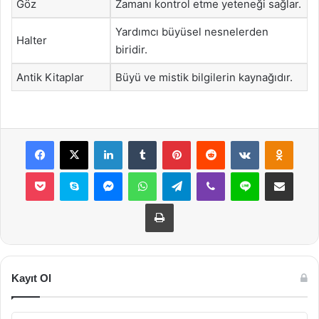
Göz
Zamanı kontrol etme yeteneği sağlar.
Yardımcı büyüsel nesnelerden
Halter
biridir.
Antik Kitaplar
Büyü ve mistik bilgilerin kaynağıdır.
Facebook
X
LinkedIn
Tumblr
Pinterest
Reddit
VKontakte
Odnok
Pocket
Skype
Messenger
WhatsApp
Telegram
Viber
Line
E-Posta ile payla
Yazdır
Kayıt Ol