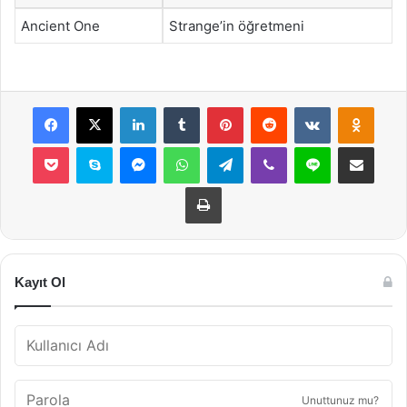
Ancient One
Strange’in öğretmeni
Facebook
X
LinkedIn
Tumblr
Pinterest
Reddit
VKontakte
Odnok
Pocket
Skype
Messenger
WhatsApp
Telegram
Viber
Line
E-Posta ile payla
Yazdır
Kayıt Ol
Unuttunuz mu?