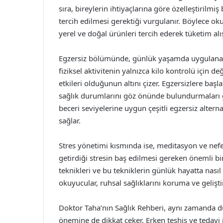
sıra, bireylerin ihtiyaçlarına göre özelleştirilmi
tercih edilmesi gerektiği vurgulanır. Böylece o
yerel ve doğal ürünleri tercih ederek tüketim alış
Egzersiz bölümünde, günlük yaşamda uygulanabil
fiziksel aktivitenin yalnızca kilo kontrolü için 
etkileri olduğunun altını çizer. Egzersizlere baş
sağlık durumlarını göz önünde bulundurmaları g
beceri seviyelerine uygun çeşitli egzersiz alter
sağlar.
Stres yönetimi kısmında ise, meditasyon ve nef
getirdiği stresin baş edilmesi gereken önemli bi
teknikleri ve bu tekniklerin günlük hayatta nası
okuyucular, ruhsal sağlıklarını koruma ve geliş
Doktor Taha’nın Sağlık Rehberi, aynı zamanda düz
önemine de dikkat çeker. Erken teşhis ve tedavi 