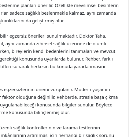
ş beslenme planları önerilir. Özellikle mevsimsel besinlerin
kurlar, sadece sağlıklı beslenmekle kalmaz, aynı zamanda
kanlıklarını da geliştirmiş olur.
ir egzersiz önerileri sunulmaktadır. Doktor Taha,
değil, aynı zamanda zihinsel sağlık üzerinde de olumlu
larken, bireylerin kendi bedenlerini tanımaları ve mevcut
erektiği konusunda uyarılarda bulunur. Rehber, farklı
natifleri sunarak herkesin bu konuda yararlanmasını
es egzersizlerinin önemi vurgulanır. Modern yaşamın
r faktör olduğuna değinilir. Rehberde, stresle başa çıkma
l uygulanabileceği konusunda bilgiler sunulur. Böylece
tirme konusunda bilinçlenmiş olur.
enli sağlık kontrollerinin ve tarama testlerinin
imkânlarının artırılması için herhangi bir sağlık sorunu