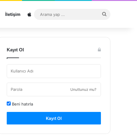
Sitemap
Arama
İletişim
yap
...
Kayıt Ol
Unuttunuz mu?
Beni hatırla
Kayıt Ol