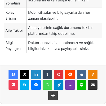
sorunlarını erken tespit etme imkanı.
Yönetimi
Kolay
Mobil cihazlar ve bilgisayarlardan her
Erişim
zaman ulaşılabilir.
Aile üyelerinin sağlık durumunu tek bir
Aile Takibi
platformdan takip edebilme.
Bilgi
Doktorlarınızla özel notlarınızı ve sağlık
Paylaşımı
bilgilerinizi kolayca paylaşabilirsiniz.
Facebook
X
LinkedIn
Tumblr
Pinterest
Reddit
VKontakte
Odnok
Pocket
Skype
Messenger
WhatsApp
Telegram
Viber
Line
E-Posta ile payla
Yazdır