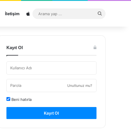
Sitemap
Arama
İletişim
yap
...
Kayıt Ol
Unuttunuz mu?
Beni hatırla
Kayıt Ol