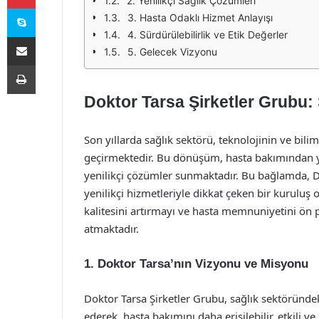
2. Yenilikçi Sağlık Çözümleri
Skype
3. Hasta Odaklı Hizmet Anlayışı
4. Sürdürülebilirlik ve Etik Değerler
E-Posta ile paylaş
5. Gelecek Vizyonu
Yazdır
Doktor Tarsa Şirketler Grubu: 
Son yıllarda sağlık sektörü, teknolojinin ve bi
geçirmektedir. Bu dönüşüm, hasta bakımından yö
yenilikçi çözümler sunmaktadır. Bu bağlamda, D
yenilikçi hizmetleriyle dikkat çeken bir kuruluş 
kalitesini artırmayı ve hasta memnuniyetini ön 
atmaktadır.
1. Doktor Tarsa’nın Vizyonu ve Misyonu
Doktor Tarsa Şirketler Grubu, sağlık sektöründek
ederek, hasta bakımını daha erişilebilir, etkili v