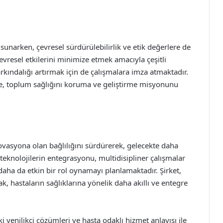
sunarken, çevresel sürdürülebilirlik ve etik değerlere de
vresel etkilerini minimize etmek amacıyla çeşitli
rkındalığı artırmak için de çalışmalara imza atmaktadır.
le, toplum sağlığını koruma ve geliştirme misyonunu
novasyona olan bağlılığını sürdürerek, gelecekte daha
eknolojilerin entegrasyonu, multidisipliner çalışmalar
e daha da etkin bir rol oynamayı planlamaktadır. Şirket,
ak, hastaların sağlıklarına yönelik daha akıllı ve entegre
 yenilikçi çözümleri ve hasta odaklı hizmet anlayışı ile