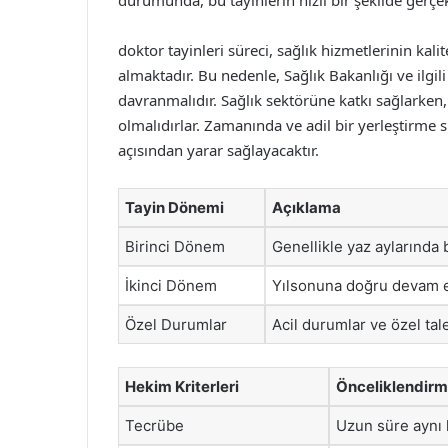
durumunda, bu tayinlerin hızlı bir şekilde gerç
doktor tayinleri süreci, sağlık hizmetlerinin kal
almaktadır. Bu nedenle, Sağlık Bakanlığı ve ilgil
davranmalıdır. Sağlık sektörüne katkı sağlarken
olmalıdırlar. Zamanında ve adil bir yerleştirme 
açısından yarar sağlayacaktır.
Tayin Dönemi
Açıklama
Birinci Dönem
Genellikle yaz aylarında 
İkinci Dönem
Yılsonuna doğru devam ed
Özel Durumlar
Acil durumlar ve özel tal
Hekim Kriterleri
Önceliklendir
Tecrübe
Uzun süre aynı