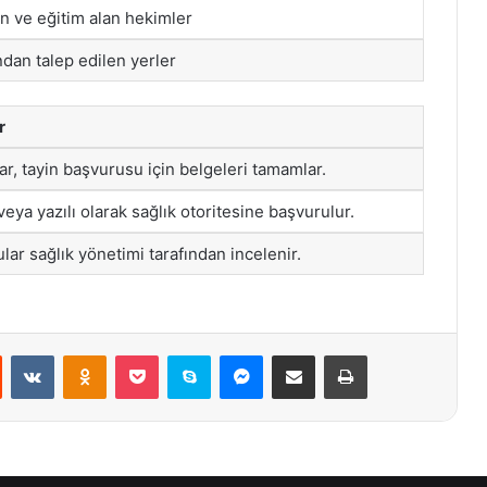
n ve eğitim alan hekimler
ndan talep edilen yerler
r
ar, tayin başvurusu için belgeleri tamamlar.
veya yazılı olarak sağlık otoritesine başvurulur.
lar sağlık yönetimi tarafından incelenir.
st
Reddit
VKontakte
Odnoklassniki
Pocket
Skype
Messenger
E-Posta ile paylaş
Yazdır