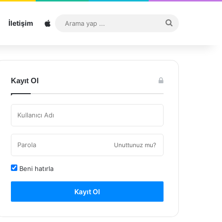
Sitemap
Arama
İletişim
yap
...
Kayıt Ol
Unuttunuz mu?
Beni hatırla
Kayıt Ol