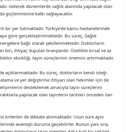
dır. Gelecek dönemlerde sağlık alanında yapılacak olan
da güçlenmesine katkı sağlayacaktır.
mli bir yer tutmaktadır. Türkiye’de kamu hastanelerinde
maya göre gerçekleştirilmektedir. Bu süreç, Sağlık
nergelere bağlı olarak şekillenmektedir. Doktorların
 biri, ihtiyaç duyulan branşlardır. Özellikle kırsal ve az
ktor eksikliği, tayin süreçlerinin önemini artırmaktadır.
rde açıklanmaktadır. Bu süreç, doktorların kendi isteği
 atama ve yer değiştirme ihtiyacı olan hekimler için de
 gelişimlerini desteklemek amacıyla tayin süreçlerini
alıklarla yapılacak olan tayinlerin tarihleri önceden ilan
s kriterleri de dikkate alınmaktadır. Uzun süre aynı
erinde avantajlı duruma geçebilirler. Bunun yanı sıra,
ilen doktorların tayin işlemleri daha hızlı bir şekilde