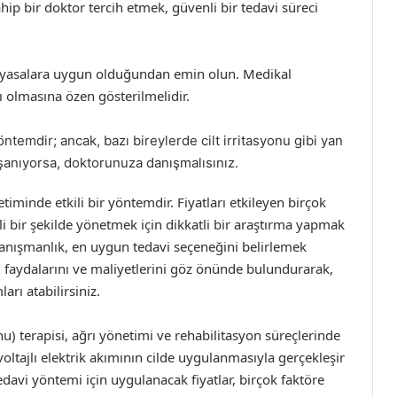
ip bir doktor tercih etmek, güvenli bir tedavi süreci
ın yasalara uygun olduğundan emin olun. Medikal
ı olmasına özen gösterilmelidir.
öntemdir; ancak, bazı bireylerde cilt irritasyonu gibi yan
yaşanıyorsa, doktorunuza danışmalısınız.
etiminde etkili bir yöntemdir. Fiyatları etkileyen birçok
li bir şekilde yönetmek için dikkatli bir araştırma yapmak
anışmanlık, en uygun tedavi seçeneğini belirlemek
l faydalarını ve maliyetlerini göz önünde bulundurarak,
arı atabilirsiniz.
u) terapisi, ağrı yönetimi ve rehabilitasyon süreçlerinde
voltajlı elektrik akımının cilde uygulanmasıyla gerçekleşir
edavi yöntemi için uygulanacak fiyatlar, birçok faktöre