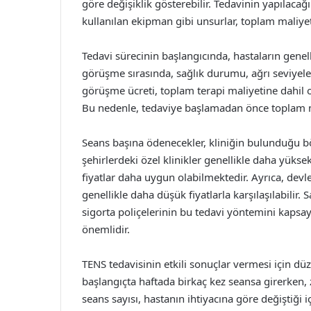
göre değişiklik gösterebilir. Tedavinin yapılaca
kullanılan ekipman gibi unsurlar, toplam maliye
Tedavi sürecinin başlangıcında, hastaların gene
görüşme sırasında, sağlık durumu, ağrı seviyeleri
görüşme ücreti, toplam terapi maliyetine dahil ol
Bu nedenle, tedaviye başlamadan önce toplam ma
Seans başına ödenecekler, kliniğin bulunduğu böl
şehirlerdeki özel klinikler genellikle daha yüks
fiyatlar daha uygun olabilmektedir. Ayrıca, dev
genellikle daha düşük fiyatlarla karşılaşılabilir.
sigorta poliçelerinin bu tedavi yöntemini kapsa
önemlidir.
TENS tedavisinin etkili sonuçlar vermesi için düz
başlangıçta haftada birkaç kez seansa girerken, z
seans sayısı, hastanın ihtiyacına göre değiştiği 