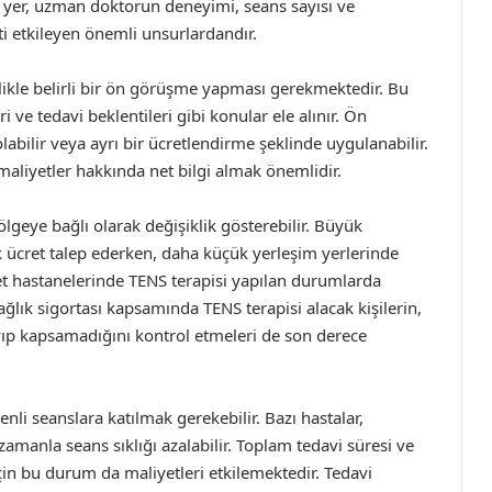
ğı yer, uzman doktorun deneyimi, seans sayısı ve
ti etkileyen önemli unsurlardandır.
llikle belirli bir ön görüşme yapması gerekmektedir. Bu
 ve tedavi beklentileri gibi konular ele alınır. Ön
abilir veya ayrı bir ücretlendirme şeklinde uygulanabilir.
liyetler hakkında net bilgi almak önemlidir.
geye bağlı olarak değişiklik gösterebilir. Büyük
ek ücret talep ederken, daha küçük yerleşim yerlerinde
let hastanelerinde TENS terapisi yapılan durumlarda
 Sağlık sigortası kapsamında TENS terapisi alacak kişilerin,
yıp kapsamadığını kontrol etmeleri de son derece
enli seanslara katılmak gerekebilir. Bazı hastalar,
amanla seans sıklığı azalabilir. Toplam tedavi süresi ve
için bu durum da maliyetleri etkilemektedir. Tedavi