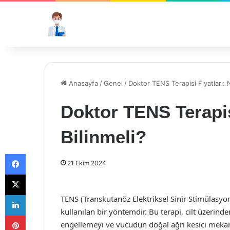
Anasayfa
/
Genel
/
Doktor TENS Terapisi Fiyatları: N
Doktor TENS Terapisi
Bilinmeli?
Facebook
21 Ekim 2024
X
LinkedIn
TENS (Transkutanöz Elektriksel Sinir Stimülasyon
kullanılan bir yöntemdir. Bu terapi, cilt üzerinde
Pinterest
engellemeyi ve vücudun doğal ağrı kesici meka