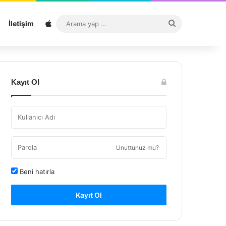
Sitemap
Arama
İletişim
yap
...
Kayıt Ol
Unuttunuz mu?
Beni hatırla
Kayıt Ol