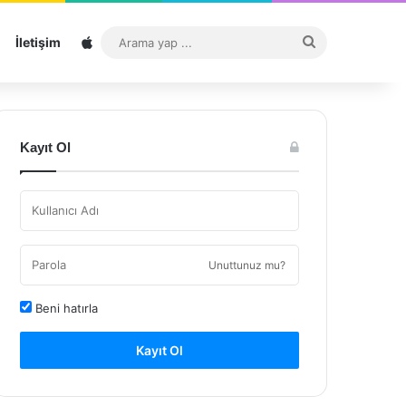
Sitemap
Arama
İletişim
yap
...
Kayıt Ol
Unuttunuz mu?
Beni hatırla
Kayıt Ol