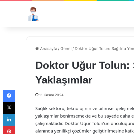
Anasayfa
/
Genel
/
Doktor Uğur Tolun: Sağlıkta Yeni
Doktor Uğur Tolun: S
Yaklaşımlar
Facebook
11 Kasım 2024
X
Sağlık sektörü, teknolojinin ve bilimsel gelişmeler
LinkedIn
yaklaşımlar benimsemekte ve bu sayede daha etki
çalışmaktadır. Doktor Uğur Tolun’un öncülüğünde 
Pinterest
alanında yenilikçi çözümler geliştirilmesine katk