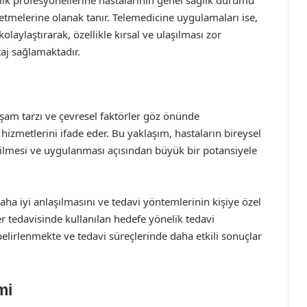
sağlık profesyonellerine hastalarının genel sağlık durumu
tmelerine olanak tanır. Telemedicine uygulamaları ise,
olaylaştırarak, özellikle kırsal ve ulaşılması zor
taj sağlamaktadır.
 yaşam tarzı ve çevresel faktörler göz önünde
hizmetlerini ifade eder. Bu yaklaşım, hastaların bireysel
irilmesi ve uygulanması açısından büyük bir potansiyele
daha iyi anlaşılmasını ve tedavi yöntemlerinin kişiye özel
r tedavisinde kullanılan hedefe yönelik tedavi
belirlenmekte ve tedavi süreçlerinde daha etkili sonuçlar
mi