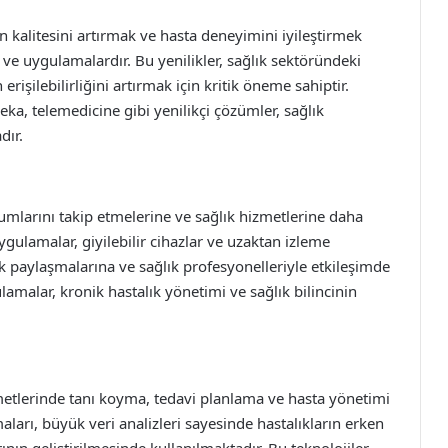
in kalitesini artırmak ve hasta deneyimini iyileştirmek
r ve uygulamalardır. Bu yenilikler, sağlık sektöründeki
işilebilirliğini artırmak için kritik öneme sahiptir.
ka, telemedicine gibi yenilikçi çözümler, sağlık
dır.
rumlarını takip etmelerine ve sağlık hizmetlerine daha
gulamalar, giyilebilir cihazlar ve uzaktan izleme
arak paylaşmalarına ve sağlık profesyonelleriyle etkileşimde
malar, kronik hastalık yönetimi ve sağlık bilincinin
metlerinde tanı koyma, tedavi planlama ve hasta yönetimi
aları, büyük veri analizleri sayesinde hastalıkların erken
rının geliştirilmesinde kullanılmaktadır. Bu teknolojiler,