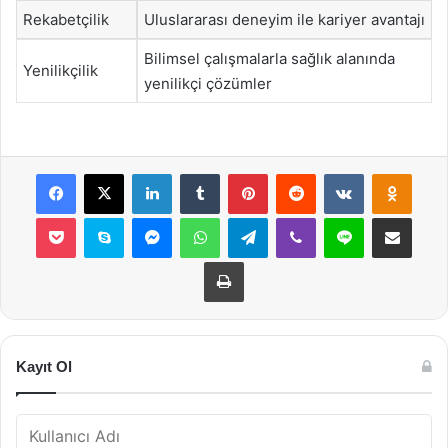
Rekabetçilik
Uluslararası deneyim ile kariyer avantajı
Bilimsel çalışmalarla sağlık alanında
Yenilikçilik
yenilikçi çözümler
Facebook
X
LinkedIn
Tumblr
Pinterest
Reddit
VKontakte
Odnok
Pocket
Skype
Messenger
WhatsApp
Telegram
Viber
Line
E-Posta ile payla
Yazdır
Kayıt Ol